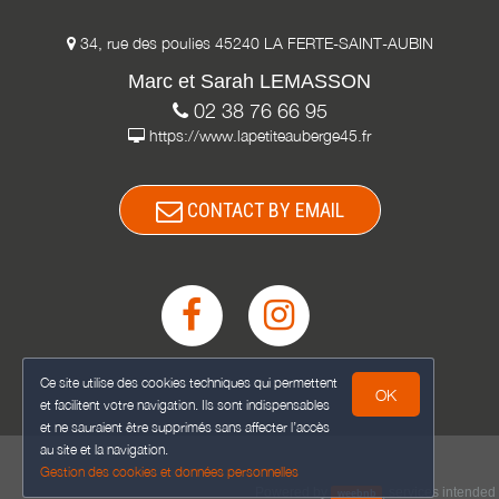
34, rue des poulies 45240 LA FERTE-SAINT-AUBIN
Marc et Sarah LEMASSON
02 38 76 66 95
https://www.lapetiteauberge45.fr
CONTACT BY EMAIL
Ce site utilise des cookies techniques qui permettent
OK
et facilitent votre navigation. Ils sont indispensables
et ne sauraient être supprimés sans affecter l’accès
au site et la navigation.
Gestion des cookies et données personnelles
Powered by
,
services intended
weebnb