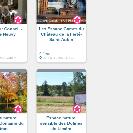
ur Conseil -
Les Escape Games du
ne Neuvy
Château de la Ferté-
Saint-Aubin
0.4 km
AINT-AUBIN
LA FERTE-SAINT-AUBIN
e naturel
Espace naturel
 Domaine du
sensible des Dolines
iran
de Limère