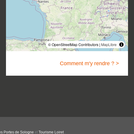
© OpenStreetMap Contributors |
MapLibre
Comment m'y rendre ? >
es Portes de Sologne
et
Tourisme Loiret
.