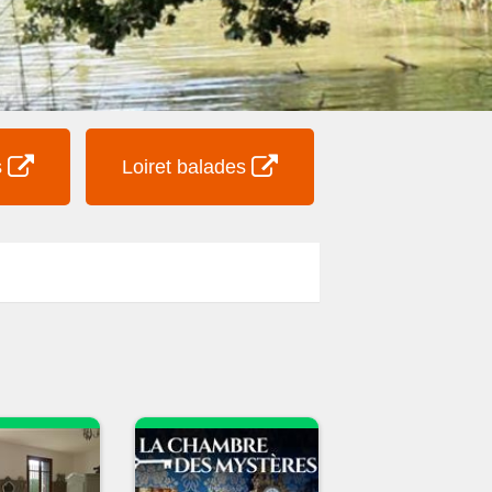
s
Loiret balades