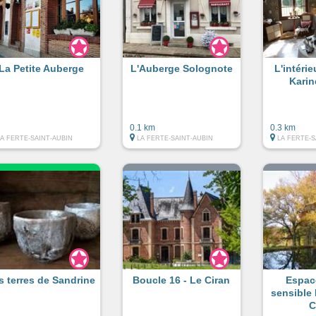
La Petite Auberge
L'Auberge Solognote
L'intérie
Kari
0.1 km
0.3 km
LA FERTE-SAINT-AUBIN
LA FERTE-SAINT-AUBIN
LA FERTE-S
s terres de Sandrine
Boucle 16 - Le Ciran
Espac
sensible
C